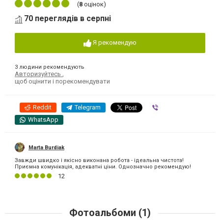
(
8
оцінок)
70 переглядів в серпні
Я рекомендую
3 людини рекомендують
Авторизуйтесь
,
щоб оцінити і порекомендувати
Reddit
Telegram
Viber
WhatsApp
Marta Burdiak
Завжди швидко і якісно виконана робота - ідеальна чистота!
Приємна комунікація, адекватні ціни. Однозначно рекомендую!
12
Фотоальбоми (1)