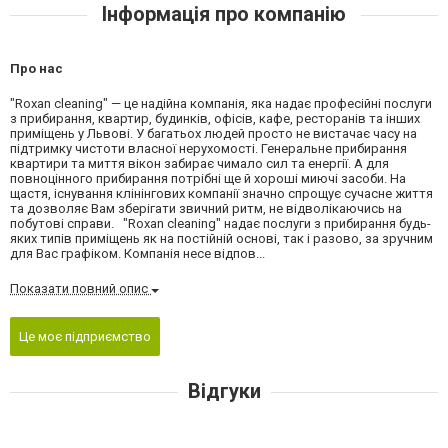
Інформація про компанію
Про нас
"Roxan cleaning" — це надійна компанія, яка надає професійні послуги
з прибирання, квартир, будинків, офісів, кафе, ресторанів та інших
приміщень у Львові. У багатьох людей просто не вистачає часу на
підтримку чистоти власної нерухомості. Генеральне прибирання
квартири та миття вікон забирає чимало сил та енергії. А для
повноцінного прибирання потрібні ще й хороші миючі засоби. На
щастя, існування клінінгових компанії значно спрощує сучасне життя
та дозволяє Вам зберігати звичний ритм, не відволікаючись на
побутові справи. "Roxan cleaning" надає послуги з прибирання будь-
яких типів приміщень як на постійній основі, так і разово, за зручним
для Вас графіком. Компанія несе відпов...
Показати повний опис
Це моє підприємство
Відгуки