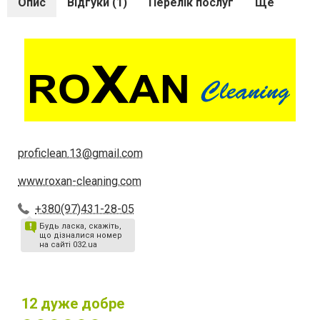
Опис
Відгуки (1)
Перелік послуг
Ще
proficlean.13@gmail.com
www.roxan-cleaning.com
+380(97)431-28-05
Будь ласка, скажіть,
що дізналися номер
на сайті 032.ua
12
дуже добре