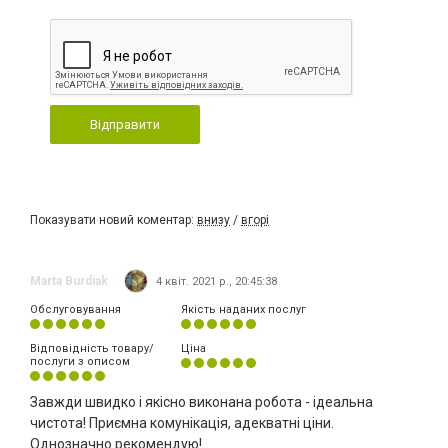
Відправити
Показувати новий коментар:
внизу
/
вгорі
Marta Burdiak
4 квіт. 2021 р., 20:45:38
Обслуговування
Якість наданих послуг
Відповідність товару/
Ціна
послуги з описом
Завжди швидко і якісно виконана робота - ідеальна
чистота! Приємна комунікація, адекватні ціни.
Однозначно рекомендую!